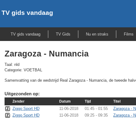
TV gids vandaag
TV gids vandaag
TV Gids
Nu en straks
Films
Zaragoza - Numancia
Taal: nld
Categorie: VOETBAL
Samenvatting van de wedstrijd Real Zaragoza - Numancia, de tweede halve fin
Uitgezonden op:
Zender
Datum
Tijd
Titel
Ziggo Sport HD
11-06-2018
01:45 - 01:55
Zaragoza - 
Ziggo Sport HD
11-06-2018
09:25 - 09:35
Zaragoza - 