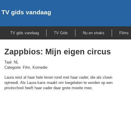
TV gids vandaag
TV gids vandaag
TV Gids
Nu en straks
Films
Zappbios: Mijn eigen circus
Taal: NL
Categorie: Film, Komedie
Laura reist al haar hele leven rond met haar vader, die als clown
optreedt. Als Laura kans maakt om toegelaten te worden op een
privéschool heeft haar vader daar grote moeite mee.