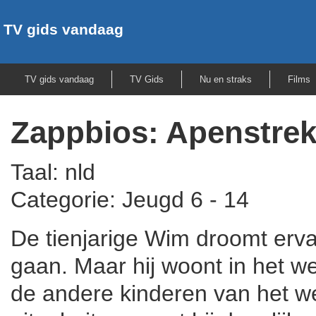
TV gids vandaag
TV gids vandaag
TV Gids
Nu en straks
Films
Zappbios: Apenstre
Taal: nld
Categorie: Jeugd 6 - 14
De tienjarige Wim droomt erv
gaan. Maar hij woont in het 
de andere kinderen van het we