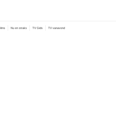
ilms
Nu en straks
TV Gids
TV vanavond