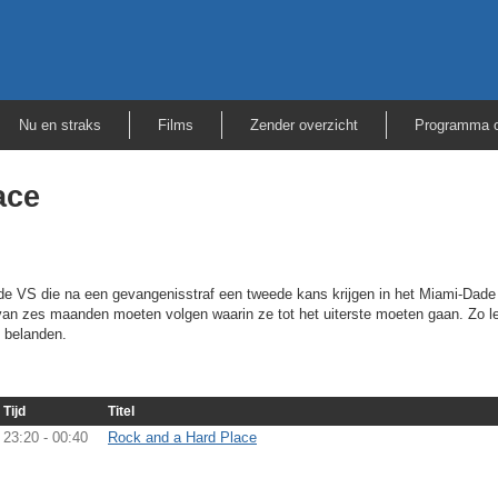
Nu en straks
Films
Zender overzicht
Programma o
ace
de VS die na een gevangenisstraf een tweede kans krijgen in het Miami-Dade 
n zes maanden moeten volgen waarin ze tot het uiterste moeten gaan. Zo l
 belanden.
Tijd
Titel
23:20 - 00:40
Rock and a Hard Place