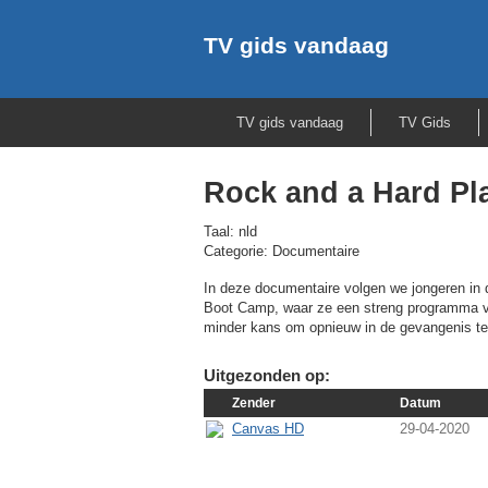
TV gids vandaag
TV gids vandaag
TV Gids
Rock and a Hard Pl
Taal: nld
Categorie: Documentaire
In deze documentaire volgen we jongeren in 
Boot Camp, waar ze een streng programma va
minder kans om opnieuw in de gevangenis te
Uitgezonden op:
Zender
Datum
Canvas HD
29-04-2020