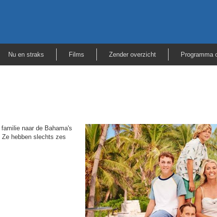
Nu en straks
Films
Zender overzicht
Programma o
familie naar de Bahama's
. Ze hebben slechts zes