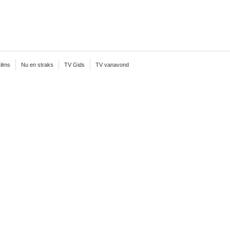
ilms
Nu en straks
TV Gids
TV vanavond