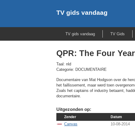
TV gids vandaag
TV gids vandaag
TV Gids
QPR: The Four Year
Taal: nld
Categorie: DOCUMENTAIRE
Documentaire van Mat Hodgson over de hero
het faillissement, maar werd toen overgenom
Zoals het captains of industry betaamt, hadd
documentaire.
Uitgezonden op:
Zender
Datum
Canvas
10-08-2014