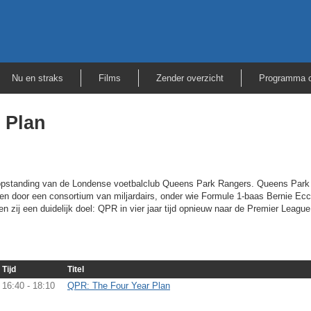
Nu en straks
Films
Zender overzicht
Programma o
 Plan
pstanding van de Londense voetbalclub Queens Park Rangers. Queens Park 
en door een consortium van miljardairs, onder wie Formule 1-baas Bernie Ec
en zij een duidelijk doel: QPR in vier jaar tijd opnieuw naar de Premier Leag
Tijd
Titel
16:40 - 18:10
QPR: The Four Year Plan