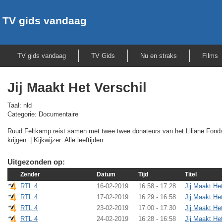
TV gids vandaag
TV gids vandaag
TV Gids
Nu en straks
Films
Jij Maakt Het Verschil
Taal: nld
Categorie: Documentaire
Ruud Feltkamp reist samen met twee twee donateurs van het Liliane Fonds 
krijgen. | Kijkwijzer: Alle leeftijden.
Uitgezonden op:
Zender
Datum
Tijd
Titel
RTL 4
16-02-2019
16:58 - 17:28
Jij Maakt He
RTL 4
17-02-2019
16:29 - 16:58
Jij Maakt He
RTL 4
23-02-2019
17:00 - 17:30
Jij Maakt He
RTL 4
24-02-2019
16:28 - 16:58
Jij Maakt He